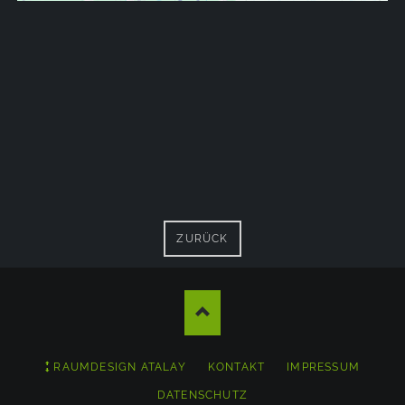
AKZEPTIEREN
Powered by
Usercentrics Consent Management
Platform
ZURÜCK
NAVIGATION
RAUMDESIGN ATALAY
KONTAKT
IMPRESSUM
ÜBERSPRINGEN
DATENSCHUTZ