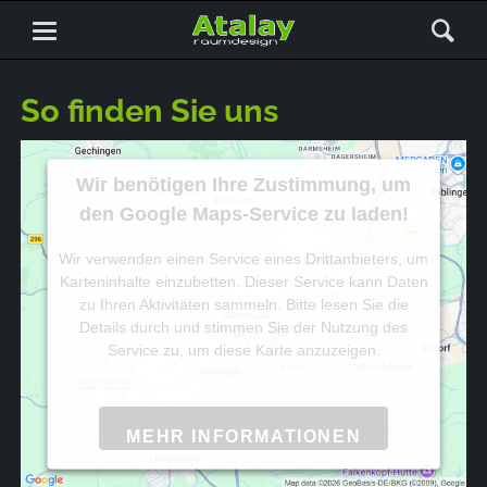
So finden Sie uns
Wir benötigen Ihre Zustimmung, um
den Google Maps-Service zu laden!
Wir verwenden einen Service eines Drittanbieters, um
Karteninhalte einzubetten. Dieser Service kann Daten
zu Ihren Aktivitäten sammeln. Bitte lesen Sie die
Details durch und stimmen Sie der Nutzung des
Service zu, um diese Karte anzuzeigen.
MEHR INFORMATIONEN