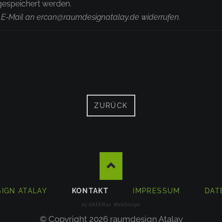
gespeichert werden.
er E-Mail an ercan@raumdesignatalay.de widerrufen.
ZURÜCK
IGN ATALAY
KONTAKT
IMPRESSUM
DAT
EN
by GREEN32 WebDesign
© Copyright 2026 raumdesign Atalay